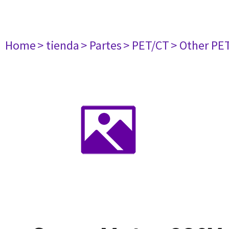
Home
> tienda
> Partes
> PET/CT
> Other PE