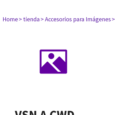
Home
> tienda
> Accesorios para Imágenes
>
VSN A CWD