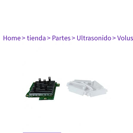
Home
> tienda
> Partes
> Ultrasonido
> Volu