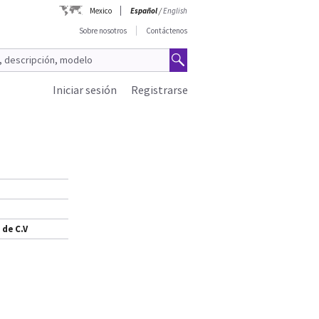
Mexico
Español
/
English
Sobre nosotros
Contáctenos
Iniciar sesión
Registrarse
 de C.V