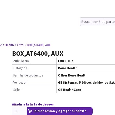
one Health
> Otro
> BOX,AT6400, AUX
BOX,AT6400, AUX
Artículo No.
LNR11092
Categoría
Bone Health
Familia de productos
Other Bone Health
Vendedor
GE Sistemas Médicos de México S.A.
Seller
GE HealthCare
Añadir a la lista de deseos
Iniciar sesión y agregar al carrito