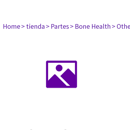
Home
> tienda
> Partes
> Bone Health
> Oth