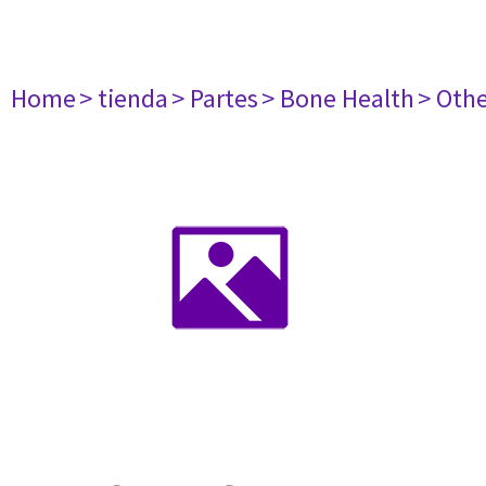
Home
> tienda
> Partes
> Bone Health
> Oth