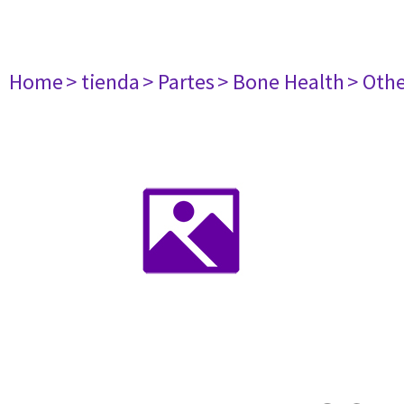
Home
> tienda
> Partes
> Bone Health
> Oth