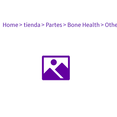
Home
> tienda
> Partes
> Bone Health
> Oth