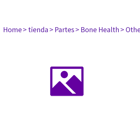
Home
> tienda
> Partes
> Bone Health
> Oth