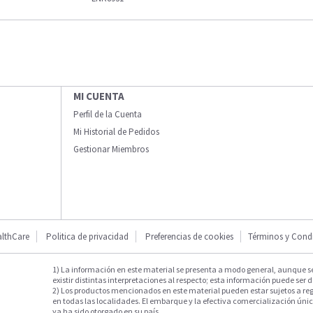
MI CUENTA
Perfil de la Cuenta
Mi Historial de Pedidos
Gestionar Miembros
lthCare
Politica de privacidad
Preferencias de cookies
Términos y Cond
1) La información en este material se presenta a modo general, aunque s
existir distintas interpretaciones al respecto; esta información puede ser d
2) Los productos mencionados en este material pueden estar sujetos a reg
en todas las localidades. El embarque y la efectiva comercialización única
ya ha sido otorgado en su país.