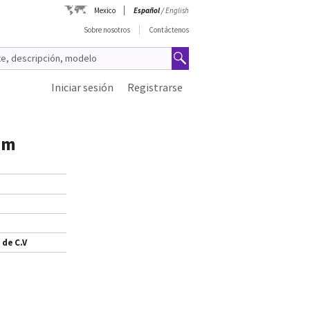
Mexico
Español
/
English
Sobre nosotros
Contáctenos
Iniciar sesión
Registrarse
sm
 de C.V