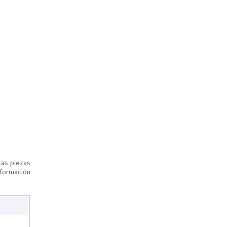
tas piezas
nformación