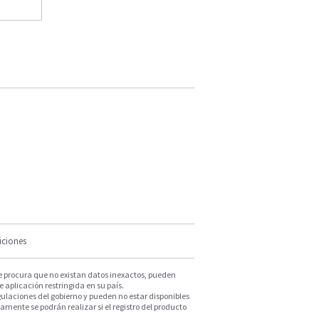
iciones
e procura que no existan datos inexactos, pueden
e aplicación restringida en su país.
ulaciones del gobierno y pueden no estar disponibles
mente se podrán realizar si el registro del producto