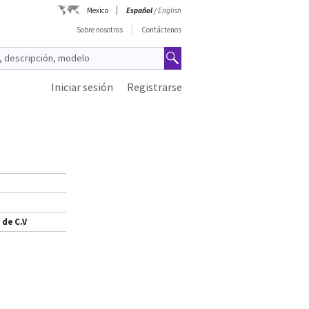
Mexico
Español
/
English
Sobre nosotros
Contáctenos
Iniciar sesión
Registrarse
 de C.V