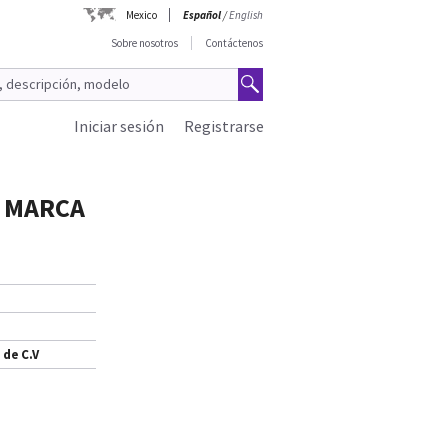
Mexico
Español
/
English
Sobre nosotros
Contáctenos
Iniciar sesión
Registrarse
R MARCA
 de C.V