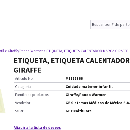
til
> Giraffe/Panda Warmer
> ETIQUETA, ETIQUETA CALENTADOR MARCA GIRAFFE
ETIQUETA, ETIQUETA CALENTADO
GIRAFFE
Artículo No.
M1111366
Categoría
Cuidado materno-infantil
Familia de productos
Giraffe/Panda Warmer
Vendedor
GE Sistemas Médicos de México S.A.
Seller
GE HealthCare
Añadir a la lista de deseos