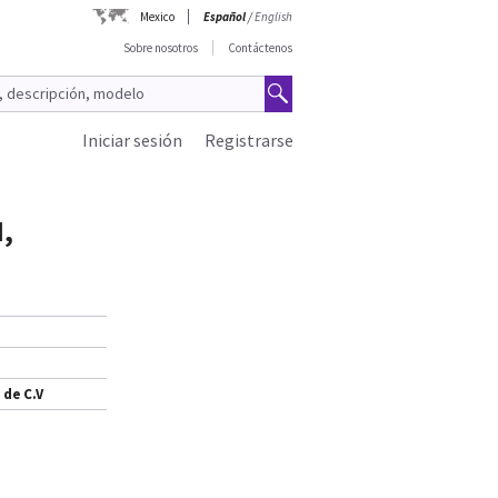
Mexico
Español
/
English
Sobre nosotros
Contáctenos
Iniciar sesión
Registrarse
,
 de C.V