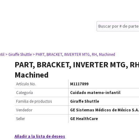
til
> Giraffe Shuttle
> PART, BRACKET, INVERTER MTG, RH, Machined
PART, BRACKET, INVERTER MTG, RH
Machined
Artículo No.
M1117899
Categoría
Cuidado materno-infantil
Familia de productos
Giraffe Shuttle
Vendedor
GE Sistemas Médicos de México S.A.
Seller
GE HealthCare
Añadir a la lista de deseos