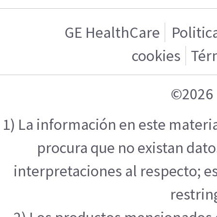
GE HealthCare
Politic
cookies
Tér
©2026 
1) La información en este materi
procura que no existan datos
interpretaciones al respecto; e
restrin