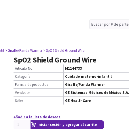
til
> Giraffe/Panda Warmer
> SpO2 Shield Ground Wire
SpO2 Shield Ground Wire
Artículo No.
M1144733
Categoría
Cuidado materno-infantil
Familia de productos
Giraffe/Panda Warmer
Vendedor
GE Sistemas Médicos de México S.A.
Seller
GE HealthCare
Añadir a la lista de deseos
Iniciar sesión y agregar al carrito