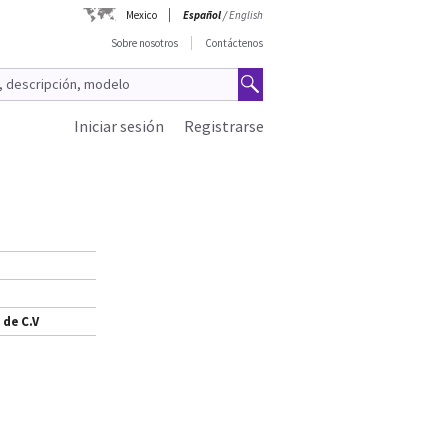
Mexico
Español
/
English
Sobre nosotros
Contáctenos
Iniciar sesión
Registrarse
 de C.V