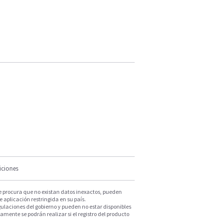
iciones
e procura que no existan datos inexactos, pueden
e aplicación restringida en su país.
ulaciones del gobierno y pueden no estar disponibles
mente se podrán realizar si el registro del producto