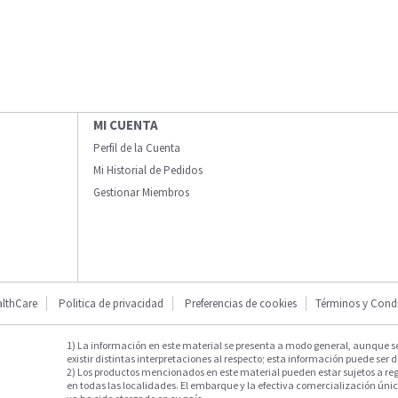
MI CUENTA
Perfil de la Cuenta
Mi Historial de Pedidos
Gestionar Miembros
lthCare
Politica de privacidad
Preferencias de cookies
Términos y Cond
1) La información en este material se presenta a modo general, aunque s
existir distintas interpretaciones al respecto; esta información puede ser d
2) Los productos mencionados en este material pueden estar sujetos a reg
en todas las localidades. El embarque y la efectiva comercialización única