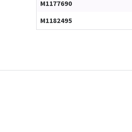
M1177690
M1182495