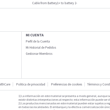
Cable from Battery1+ to battery 2-
MI CUENTA
Perfil de la Cuenta
Mi Historial de Pedidos
Gestionar Miembros
lthCare
Politica de privacidad
Preferencias de cookies
Términos y Cond
1) La información en este material se presenta a modo general, aunque s
existir distintas interpretaciones al respecto; esta información puede ser d
2) Los productos mencionados en este material pueden estar sujetos a reg
en todas las localidades. El embarque y la efectiva comercialización única