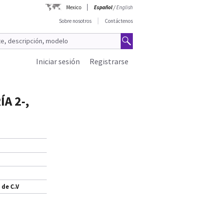
Mexico
Español
/
English
Sobre nosotros
Contáctenos
Iniciar sesión
Registrarse
A 2-,
 de C.V