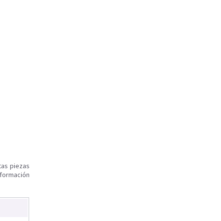
tas piezas
nformación