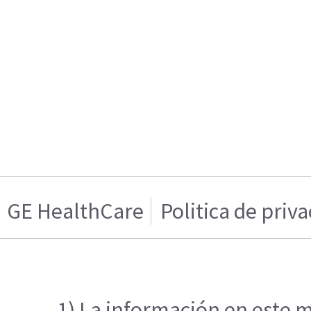
GE HealthCare
Politica de priv
1) La información en este m