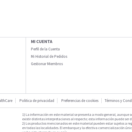
MI CUENTA
Perfil de la Cuenta
Mi Historial de Pedidos
Gestionar Miembros
lthCare
Politica de privacidad
Preferencias de cookies
Términos y Cond
1) La información en este material se presenta a modo general, aunque s
existir distintas interpretaciones al respecto; esta información puede ser d
2) Los productos mencionados en este material pueden estar sujetos a reg
en todas las localidades. El embarque y la efectiva comercialización única