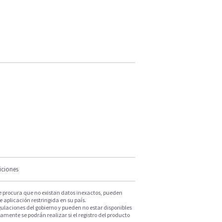
iciones
e procura que no existan datos inexactos, pueden
e aplicación restringida en su país.
ulaciones del gobierno y pueden no estar disponibles
mente se podrán realizar si el registro del producto