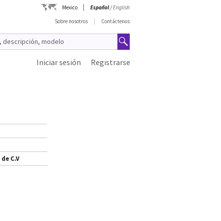
Mexico
Español
/
English
Sobre nosotros
Contáctenos
Iniciar sesión
Registrarse
 de C.V