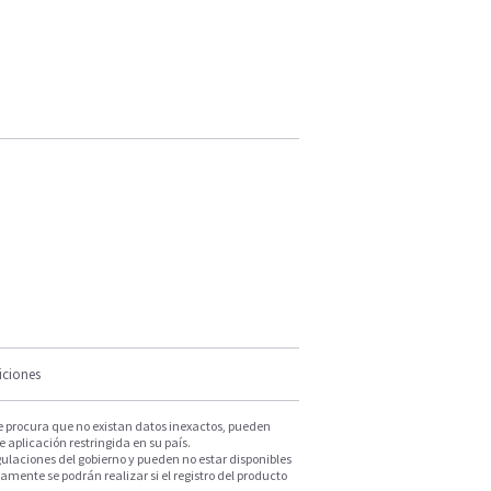
iciones
e procura que no existan datos inexactos, pueden
e aplicación restringida en su país.
ulaciones del gobierno y pueden no estar disponibles
mente se podrán realizar si el registro del producto