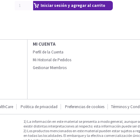
Iniciar sesión y agregar al carrito
MI CUENTA
Perfil de la Cuenta
Mi Historial de Pedidos
Gestionar Miembros
lthCare
Politica de privacidad
Preferencias de cookies
Términos y Cond
1) La información en este material se presenta a modo general, aunque s
existir distintas interpretaciones al respecto; esta información puede ser d
2) Los productos mencionados en este material pueden estar sujetos a reg
en todas las localidades. El embarque y la efectiva comercialización única