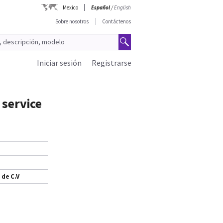
Mexico
Español
/
English
Sobre nosotros
Contáctenos
Iniciar sesión
Registrarse
service
 de C.V