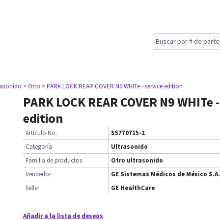
rasonido
> Otro
> PARK LOCK REAR COVER N9 WHITe - service edition
PARK LOCK REAR COVER N9 WHITe - 
edition
Artículo No.
S5770715-2
Categoría
Ultrasonido
Familia de productos
Otro ultrasonido
Vendedor
GE Sistemas Médicos de México S.A.
Seller
GE HealthCare
Añadir a la lista de deseos