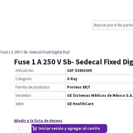
 Fuse 1 A 250 V Sb- Sedecal Fixed Digital Rad
Fuse 1 A 250 V Sb- Sedecal Fixed Di
Artículo No.
SAT-53801009
Categoría
X-Ray
Familia de productos
Proteus XR/f
Vendedor
GE Sistemas Médicos de México S.A.
Seller
GE HealthCare
Añadir a la lista de deseos
Iniciar sesión y agregar al carrito