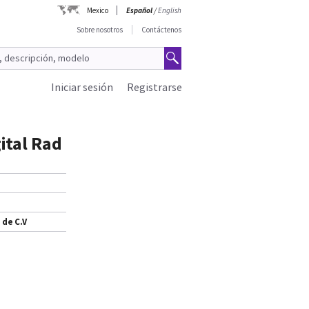
Mexico
Español
/
English
Sobre nosotros
Contáctenos
Iniciar sesión
Registrarse
gital Rad
 de C.V