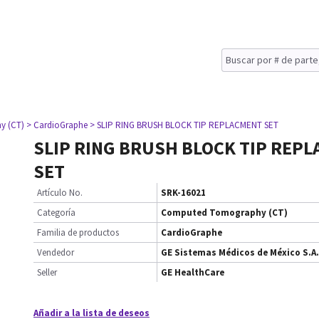
y (CT)
> CardioGraphe
> SLIP RING BRUSH BLOCK TIP REPLACMENT SET
SLIP RING BRUSH BLOCK TIP REP
SET
Artículo No.
SRK-16021
Categoría
Computed Tomography (CT)
Familia de productos
CardioGraphe
Vendedor
GE Sistemas Médicos de México S.A.
Seller
GE HealthCare
Añadir a la lista de deseos