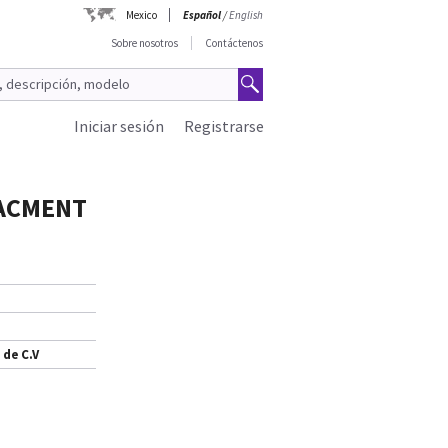
Mexico
Español
/
English
Sobre nosotros
Contáctenos
Iniciar sesión
Registrarse
LACMENT
 de C.V