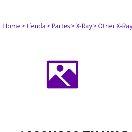
Home
> tienda
> Partes
> X-Ray
> Other X-Ra