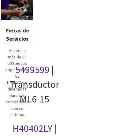
Piezas de
Servicios
Acceda a
más de 85
000 piezas
5499599
|
originales de
GE
Transductor
HealthCare
diseñadas
para ser
ML6-15
compatibles
con su
sistema.
H40402LY
|