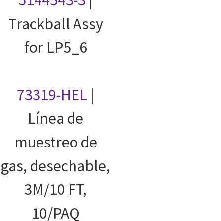
5144543-3
|
Trackball Assy
for LP5_6
73319-HEL
|
Línea de
muestreo de
gas, desechable,
3M/10 FT,
10/PAQ