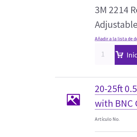
3M 2214 
Adjustabl
Añadir a la lista de 
Ini
20-25ft 0
with BNC 
Artículo No.