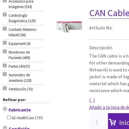
Accesorios para
Imágenes (533)
CAN Cable
Cardiología
Diagnóstica (125)
Artículo No.
Cuidado Materno-
Infantil (66)
Equipment (4)
Descripción
Monitoreo de
The CAN cable is a h
Paciente (405)
for other demanding
Partes (49107)
Network) is used to
Suministro de
jacket is made of hi
anestesia (129)
material which has g
Ventilación (75)
resistance which ma
Refinar por:
[...]
Añadir a la lista de 
Fabricante
GE HealthCare
(737)
Ini
Condición