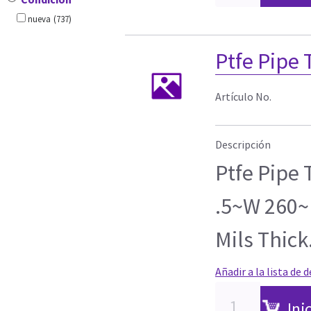
nueva
(737)
Ptfe Pipe
Artículo No.
Descripción
Ptfe Pipe 
.5~W 260~ 
Mils Thick
Añadir a la lista de 
Ini