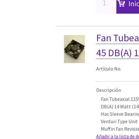
Ini
Fan Tubea
45 DB(A) 1
Artículo No.
Descripción
Fan Tubeaxial 115
DB(A) 14 Watt (1
Has Sleeve Bearin
Venturi Type Unit
Muffin Fan Revisi
Añadir a la lista de 