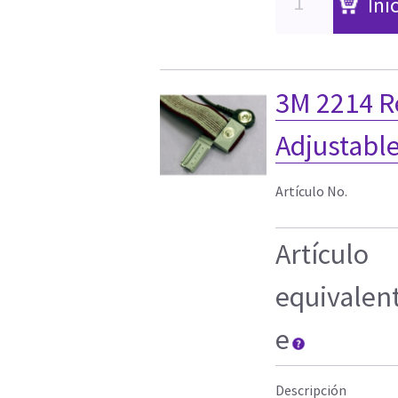
Ini
3M 2214 
Adjustabl
Artículo No.
Artículo
equivalen
e
Descripción