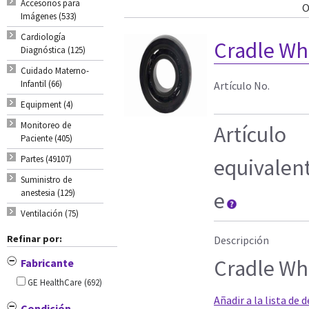
Accesorios para
O
Imágenes (533)
Cardiología
Cradle Whe
Diagnóstica (125)
Cuidado Materno-
Infantil (66)
Artículo No.
Equipment (4)
Monitoreo de
Artículo
Paciente (405)
Partes (49107)
equivalen
Suministro de
anestesia (129)
e
Ventilación (75)
Refinar por:
Descripción
Cradle Whe
Fabricante
GE HealthCare
(692)
Añadir a la lista de 
Condición