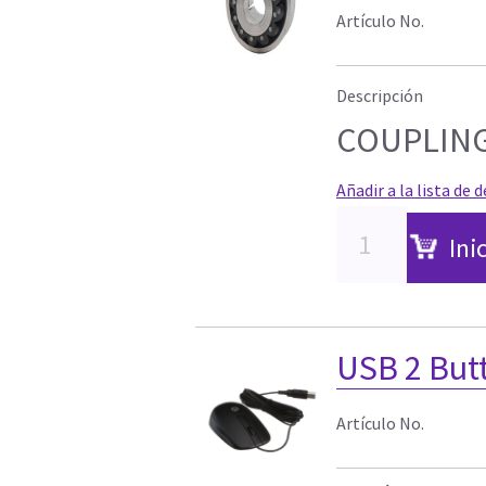
Artículo No.
Descripción
COUPLING
Añadir a la lista de 
Ini
USB 2 But
Artículo No.