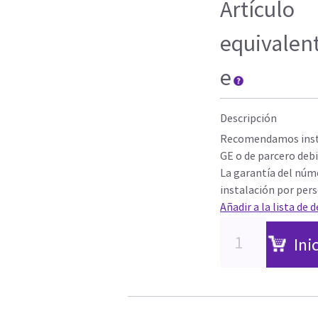
Artículo
equivalen
e
Descripción
Recomendamos insta
GE o de parcero deb
La garantía del núme
instalación por pers
Añadir a la lista de 
Ini