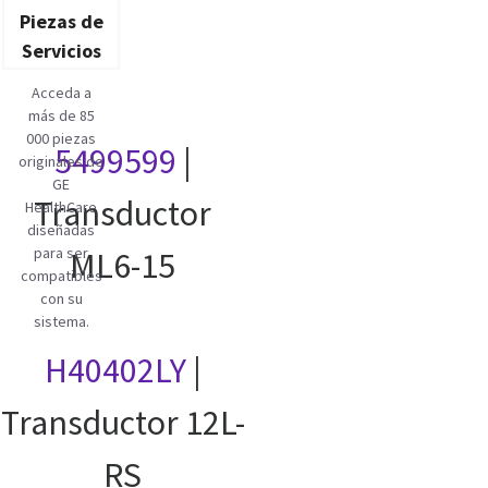
Piezas de
Servicios
Acceda a
más de 85
000 piezas
5499599
|
originales de
GE
Transductor
HealthCare
diseñadas
para ser
ML6-15
compatibles
con su
sistema.
H40402LY
|
Transductor 12L-
RS