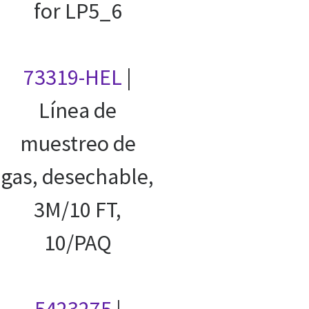
for LP5_6
73319-HEL
|
Línea de
muestreo de
gas, desechable,
3M/10 FT,
10/PAQ