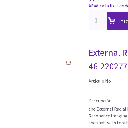
Añadir a la lista de 
Ini
External R
46-22027
Artículo No.
Descripción
the External Radial 
Resonance Imaging 
the shaft with tooth