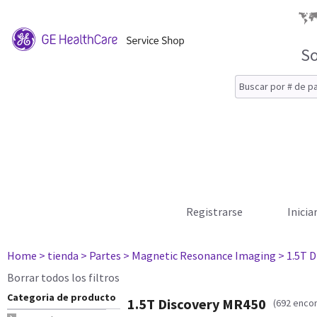
So
Registrarse
Inicia
Home
> tienda
> Partes
> Magnetic Resonance Imaging
> 1.5T 
Borrar todos los filtros
Categoria de producto
1.5T Discovery MR450
(692 enco