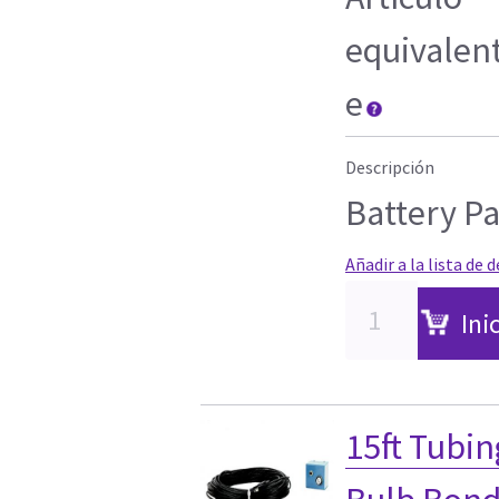
equivalen
e
Descripción
Battery P
Añadir a la lista de 
Ini
15ft Tubin