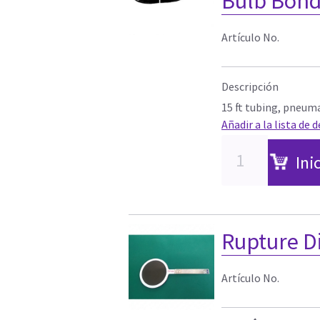
Bulb Bond
Artículo No.
Descripción
15 ft tubing, pneum
Añadir a la lista de 
Ini
Rupture D
Artículo No.