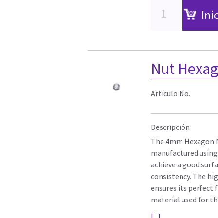
Ini
Nut Hexa
Artículo No.
Descripción
The 4mm Hexagon Nu
manufactured using 
achieve a good surfa
consistency. The hig
ensures its perfect 
material used for t
[...]