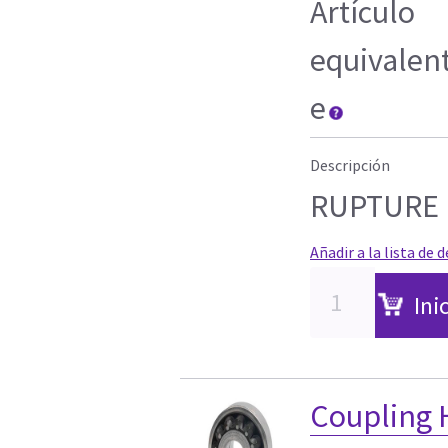
Artículo
equivalen
e
Descripción
RUPTURE 
Añadir a la lista de 
Ini
Coupling 