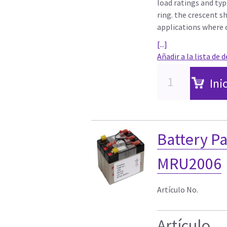
load ratings and typ
ring. the crescent s
applications where c
[...]
Añadir a la lista de 
Ini
Battery P
MRU2006
Artículo No.
Artículo