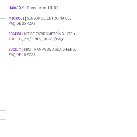
H40402LY
| Transductor 12L-RS
M1038681
| SENSOR DE ENTROPÍA GE,
PAQ DE 25 PZAS
8004381
| KIT DE ESPIROMETRÍA D-LITE +,
ADULTO, 2 M/7 PIES, 20 KITS/PAQ
8002174
| MINI TRAMPA DE AGUA D-FEND,
PAQ DE 10 PZAS