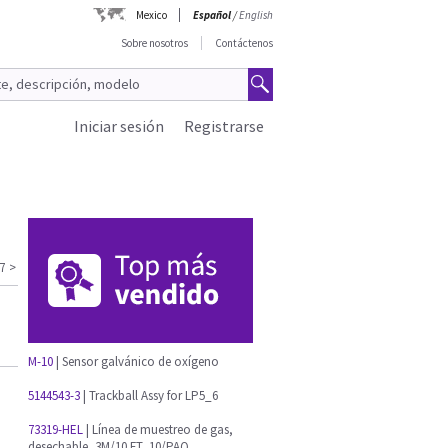
Mexico
Español
/
English
Sobre nosotros
Contáctenos
Iniciar sesión
Registrarse
7
>
M-10
| Sensor galvánico de oxígeno
5144543-3
| Trackball Assy for LP5_6
73319-HEL
| Línea de muestreo de gas,
desechable, 3M/10 FT, 10/PAQ