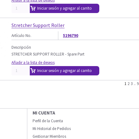
Añadir a la lista de deseos
Iniciar sesión y agregar al carrito
Stretcher Support Roller
Artículo No.
5196790
Descripción
STRETCHER SUPPORT ROLLER - Spare Part
Añadir a la lista de deseos
Iniciar sesión y agregar al carrito
1
2
3
..
9
MI CUENTA
Perfil de la Cuenta
Mi Historial de Pedidos
Gestionar Miembros