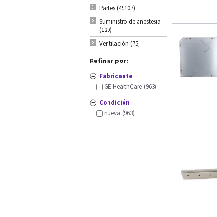
Partes (49107)
Suministro de anestesia
(129)
Ventilación (75)
Refinar por:
Fabricante
GE HealthCare
(963)
Condición
nueva
(963)