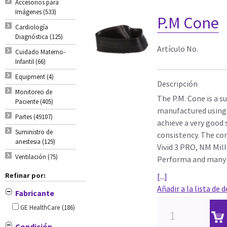
Accesorios para
Imágenes (533)
P.M Cone
Cardiología
Diagnóstica (125)
Artículo No.
Cuidado Materno-
Infantil (66)
Equipment (4)
Descripción
Monitoreo de
The P.M. Cone is a s
Paciente (405)
manufactured using 
Partes (49107)
achieve a very good 
Suministro de
consistency. The co
anestesia (129)
Vivid 3 PRO, NM Mil
Ventilación (75)
Performa and many 
Refinar por:
[...]
Añadir a la lista de 
Fabricante
GE HealthCare
(186)
Condición