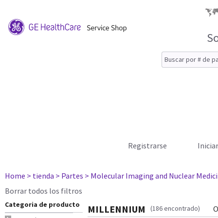
So
Registrarse
Inicia
Home
> tienda
> Partes
> Molecular Imaging and Nuclear Medic
Borrar todos los filtros
Categoria de producto
MILLENNIUM
(186 encontrado)
O