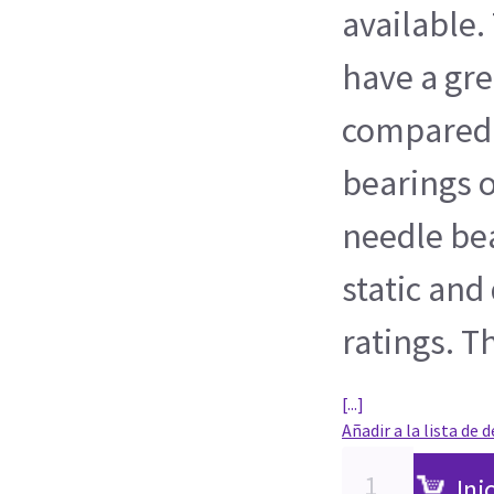
available.
have a gre
compared 
bearings o
needle bea
static and
ratings. T
[...]
Añadir a la lista de 
Ini