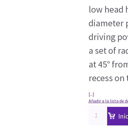
low head 
diameter 
driving p
a set of r
at 45° fro
recess on 
[...]
Añadir a la lista de 
Ini