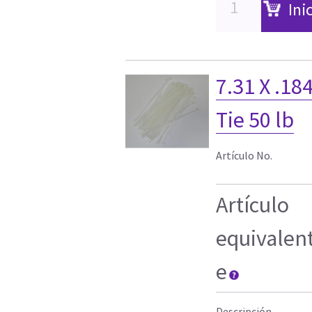
Ini
7.31 X .18
Tie 50 lb
Artículo No.
Artículo
equivalen
e
Descripción