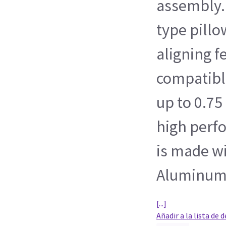
assembly.
type pillo
aligning f
compatible
up to 0.75
high perf
is made w
Aluminum,
[...]
Añadir a la lista de 