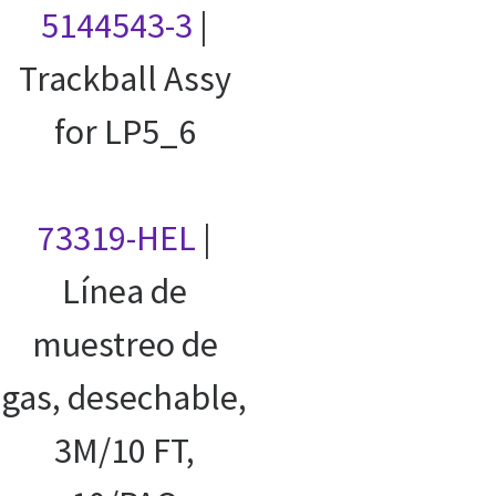
5144543-3
|
Trackball Assy
for LP5_6
73319-HEL
|
Línea de
muestreo de
gas, desechable,
3M/10 FT,