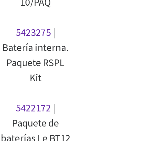
10/PAQ
5423275
|
Batería interna.
Paquete RSPL
Kit
5422172
|
Paquete de
baterías Le BT12