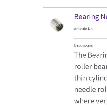
Bearing N
Artículo No.
Descripción
The Bearin
roller bea
thin cylin
needle rol
where very