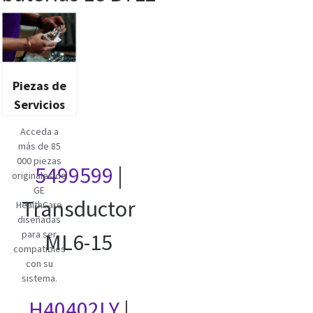
Piezas de
Servicios
Acceda a
más de 85
000 piezas
5499599
|
originales de
GE
Transductor
HealthCare
diseñadas
para ser
ML6-15
compatibles
con su
sistema.
H40402LY
|