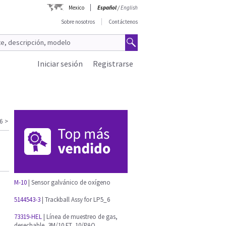
Mexico
Español
/
English
Sobre nosotros
Contáctenos
Iniciar sesión
Registrarse
6
>
M-10
| Sensor galvánico de oxígeno
5144543-3
| Trackball Assy for LP5_6
73319-HEL
| Línea de muestreo de gas,
desechable, 3M/10 FT, 10/PAQ