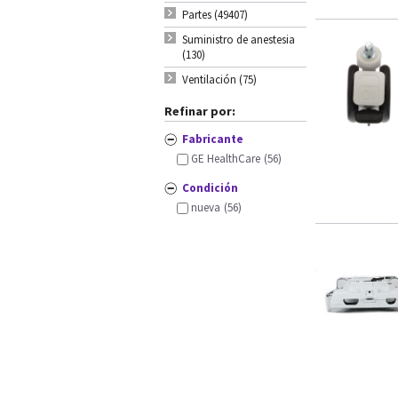
Partes (49407)
Suministro de anestesia
(130)
Ventilación (75)
Refinar por:
Fabricante
GE HealthCare
(56)
Condición
nueva
(56)