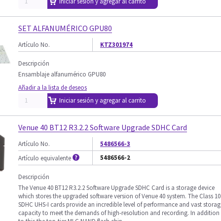
Iniciar sesión y agregar al carrito
SET ALFANUMÉRICO GPU80
Artículo No.
KTZ301974
Descripción
Ensamblaje alfanumérico GPU80
Añadir a la lista de deseos
Iniciar sesión y agregar al carrito
Venue 40 BT12 R3.2.2 Software Upgrade SDHC Card
Artículo No.
5486566-3
5486566-2
Artículo equivalente
Descripción
The Venue 40 BT12 R3.2.2 Software Upgrade SDHC Card is a storage device
which stores the upgraded software version of Venue 40 system. The Class 10
SDHC UHS-I cards provide an incredible level of performance and vast storag
capacity to meet the demands of high-resolution and recording. In addition