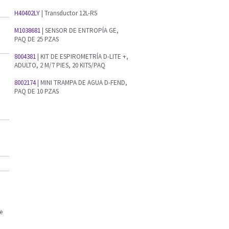
H40402LY
| Transductor 12L-RS
M1038681
| SENSOR DE ENTROPÍA GE,
PAQ DE 25 PZAS
8004381
| KIT DE ESPIROMETRÍA D-LITE +,
ADULTO, 2 M/7 PIES, 20 KITS/PAQ
8002174
| MINI TRAMPA DE AGUA D-FEND,
PAQ DE 10 PZAS
e