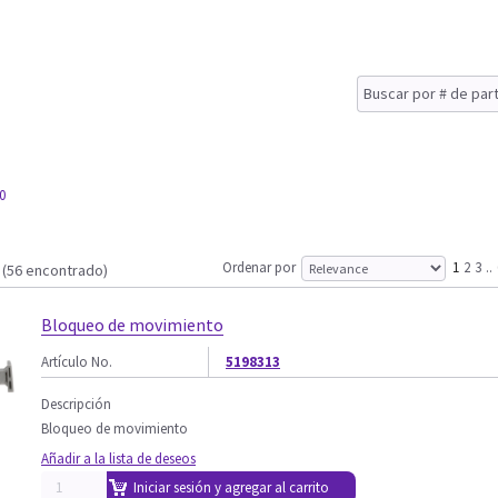
0
Ordenar por
1
2
3
..
(56 encontrado)
Bloqueo de movimiento
Artículo No.
5198313
Descripción
Bloqueo de movimiento
Añadir a la lista de deseos
Iniciar sesión y agregar al carrito