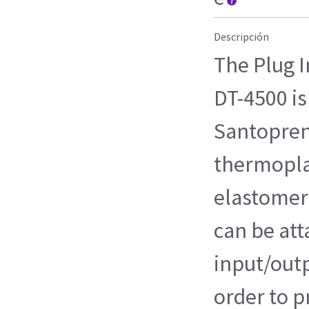
Descripción
The Plug 
DT-4500 is
Santopren
thermopla
elastomer)
can be att
input/outp
order to p