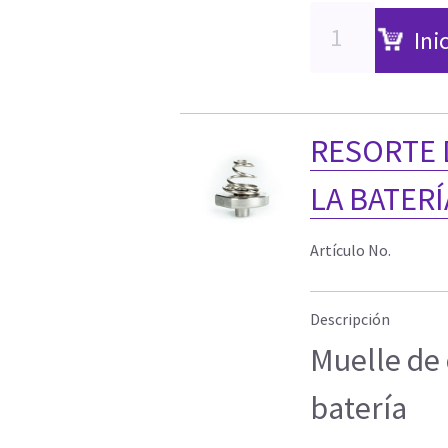
Ini
RESORTE 
LA BATERÍ
Artículo No.
Descripción
Muelle de 
batería