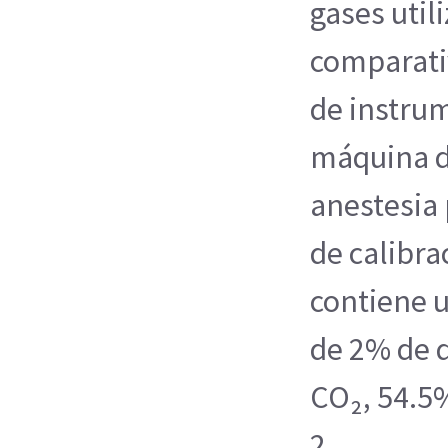
gases util
comparativ
de instrum
máquina d
anestesia
de calibra
contiene 
de 2% de 
CO₂, 54.5
2