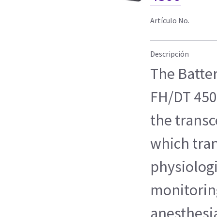
Artículo No.
Descripción
The Batte
FH/DT 450
the transc
which tra
physiologi
monitoring
anesthesi