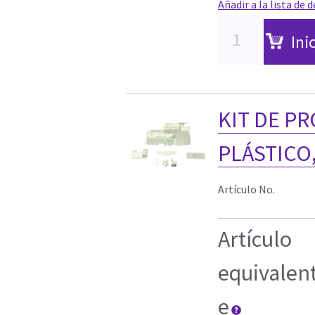
Añadir a la lista de 
Ini
KIT DE P
PLÁSTICO,
Artículo No.
Artículo
equivalen
e