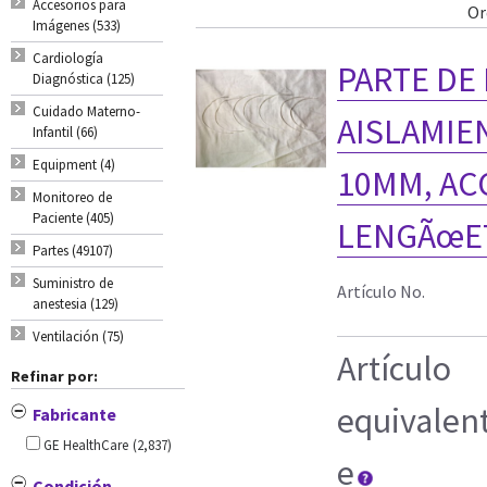
Accesorios para
Or
Imágenes (533)
Cardiología
PARTE DE
Diagnóstica (125)
Cuidado Materno-
AISLAMIEN
Infantil (66)
Equipment (4)
10MM, AC
Monitoreo de
Paciente (405)
LENGÃœET
Partes (49107)
Suministro de
Artículo No.
anestesia (129)
Ventilación (75)
Artículo
Refinar por:
equivalen
Fabricante
GE HealthCare
(2,837)
e
Condición