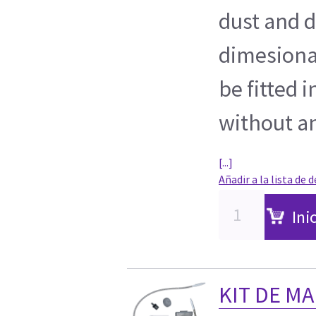
dust and d
dimesiona
be fitted 
without a
[...]
Añadir a la lista de 
Ini
KIT DE M