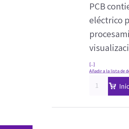
PCB conti
eléctrico 
procesami
visualizac
[...]
Añadir a la lista de 
Ini