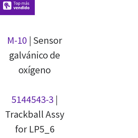
M-10
| Sensor
galvánico de
oxígeno
5144543-3
|
Trackball Assy
for LP5_6