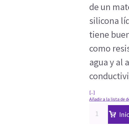
de un mat
silicona l
tiene buen
como resis
agua y al 
conductivi
[...]
Añadir a la lista de 
Ini