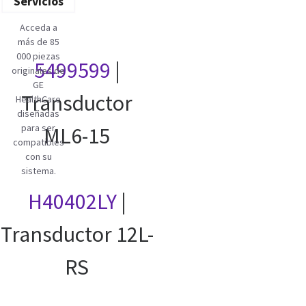
Servicios
Acceda a
más de 85
000 piezas
5499599
|
originales de
GE
Transductor
HealthCare
diseñadas
para ser
ML6-15
compatibles
con su
sistema.
H40402LY
|
Transductor 12L-
RS