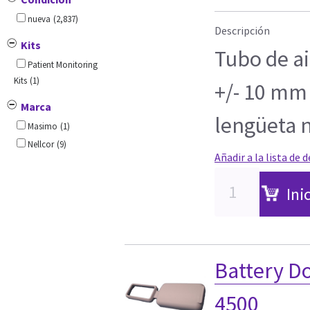
nueva
(2,837)
Descripción
Kits
Tubo de a
Patient Monitoring
Kits
(1)
+/- 10 mm
Marca
lengüeta 
Masimo
(1)
Nellcor
(9)
Añadir a la lista de 
Ini
Battery D
4500