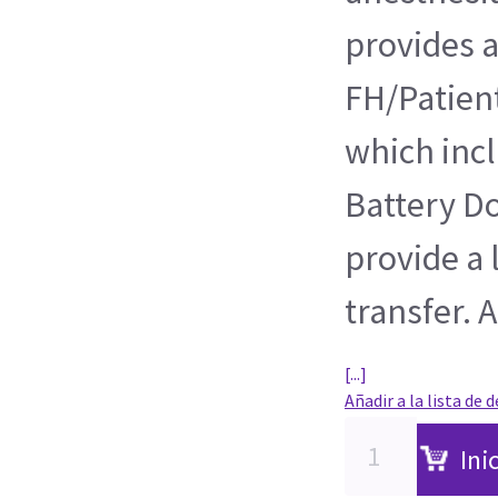
provides a
FH/Patient
which incl
Battery Do
provide a 
transfer. A
[...]
Añadir a la lista de 
Ini