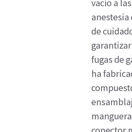
vacío a la
anestesia 
de cuidado
garantizar
fugas de g
ha fabrica
compuestos
ensamblaj
manguera 
conector