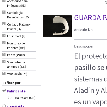
Accesorios para
O
Imágenes (533)
Cardiología
GUARDA PA
Diagnóstica (125)
Cuidado Materno-
Infantil (66)
Artículo No.
Equipment (4)
Monitoreo de
Descripción
Paciente (405)
El protect
Partes (49407)
Suministro de
pasillo se 
anestesia (130)
Ventilación (75)
sistemas d
Refinar por:
Aladin y A
Fabricante
GE HealthCare
(681)
es un vapo
Condición