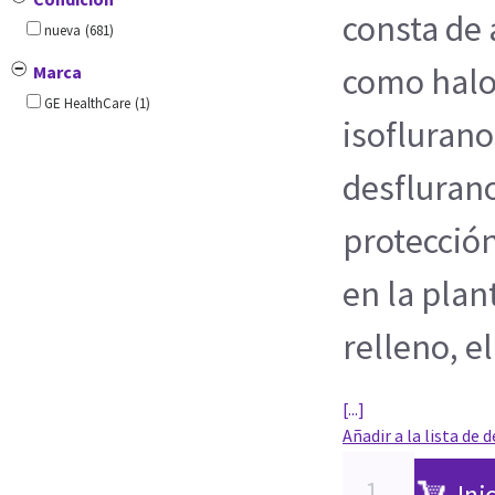
consta de
nueva
(681)
como halo
Marca
GE HealthCare
(1)
isoflurano
desfluran
protección
en la plan
relleno, e
[...]
Añadir a la lista de 
Ini