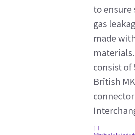
to ensure 
gas leakag
made with
materials
consist of
British M
connector
Interchan
[...]
Añadir a la lista de 