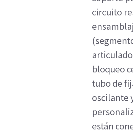
circuito re
ensamblaje
(segmento 
articulad
bloqueo ce
tubo de fi
oscilante
personaliz
están con