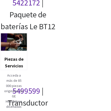
5422172
|
Paquete de
baterías Le BT12
Piezas de
Servicios
Acceda a
más de 85
000 piezas
5499599
|
originales de
GE
Transductor
HealthCare
diseñadas