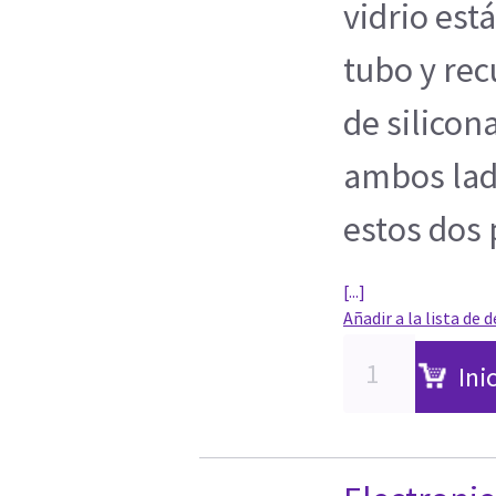
vidrio est
tubo y re
de silicon
ambos lad
estos dos 
[...]
Añadir a la lista de 
Ini