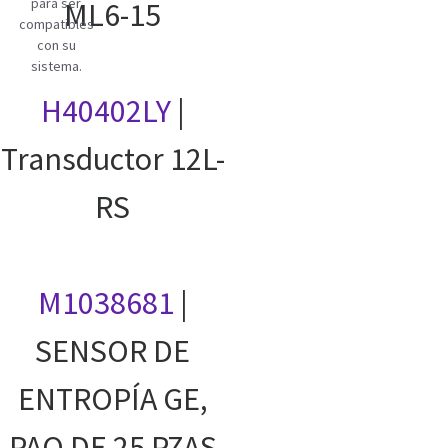
para ser
ML6-15
compatibles
con su
sistema.
H40402LY
|
Transductor 12L-
RS
M1038681
|
SENSOR DE
ENTROPÍA GE,
PAQ DE 25 PZAS