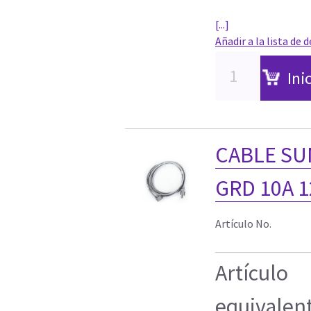
[...]
Añadir a la lista de 
Ini
CABLE SU
GRD 10A 1
Artículo No.
Artículo
equivalen