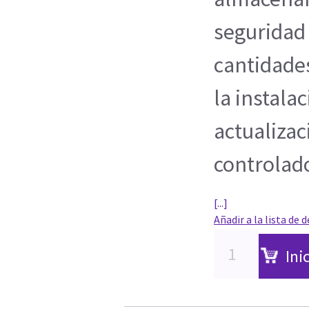
seguridad
cantidades
la instala
actualizac
controlad
[...]
Añadir a la lista de 
Ini