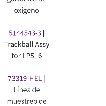
oxígeno
5144543-3
|
Trackball Assy
for LP5_6
73319-HEL
|
Línea de
muestreo de