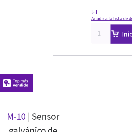
[...]
Añadir a la lista de 
Ini
M-10
| Sensor
galvánico de