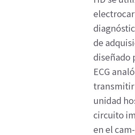
electroca
diagnóstic
de adquisi
diseñado p
ECG analóg
transmitir
unidad hos
circuito 
en el cam-