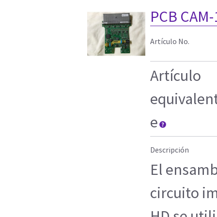
PCB CAM-
Artículo No.
Artículo
equivalen
e
Descripción
El ensamb
circuito 
HD se util