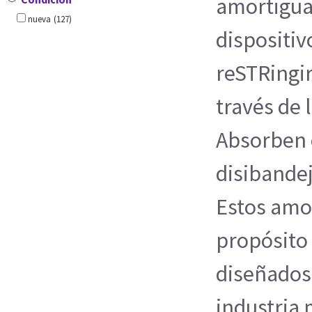
amortigua
nueva
(127)
dispositi
reSTRingi
través de l
Absorben 
disibandej
Estos amo
propósito 
diseñados 
industria 