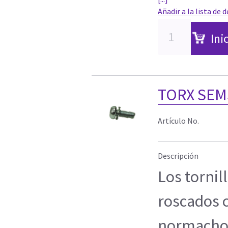
Añadir a la lista de 
Ini
TORX SEM
Artículo No.
Descripción
Los tornil
roscados c
normachos