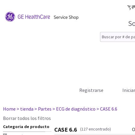
So
Registrarse
Inicia
Home
> tienda
> Partes
> ECG de diagnóstico
> CASE 6.6
Borrar todos los filtros
Categoria de producto
CASE 6.6
(127 encontrado)
O