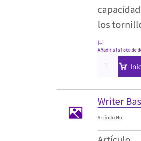
capacidad 
los tornil
[...]
Añadir a la lista de 
Ini
Writer Ba
Artículo No.
Artículo