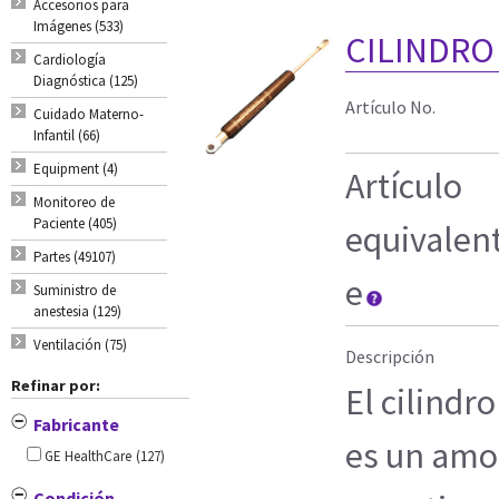
Accesorios para
Imágenes (533)
CILINDRO
Cardiología
Diagnóstica (125)
Artículo No.
Cuidado Materno-
Infantil (66)
Equipment (4)
Artículo
Monitoreo de
Paciente (405)
equivalen
Partes (49107)
e
Suministro de
anestesia (129)
Ventilación (75)
Descripción
Refinar por:
El cilindr
Fabricante
es un amo
GE HealthCare
(127)
Condición