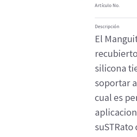
Artículo No.
Descripción
El Manguit
recubiert
silicona t
soportar a
cual es pe
aplicacio
suSTRato d