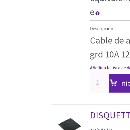
e
Descripción
Cable de 
grd 10A 12
Añadir a la lista de 
Ini
DISQUETT
Artículo No.