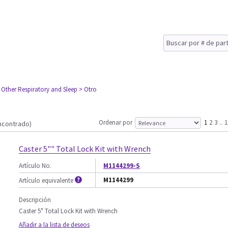
 Other Respiratory and Sleep
> Otro
Ordenar por
1
2
3
..
1
ncontrado)
Caster 5"" Total Lock Kit with Wrench
Artículo No.
M1144299-S
M1144299
Artículo equivalente
Descripción
Caster 5" Total Lock Kit with Wrench
Añadir a la lista de deseos