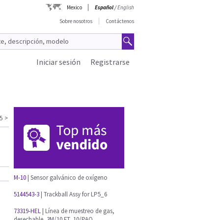
Mexico
Español
/
English
Sobre nosotros
Contáctenos
Iniciar sesión
Registrarse
5
>
M-10
| Sensor galvánico de oxígeno
5144543-3
| Trackball Assy for LP5_6
73319-HEL
| Línea de muestreo de gas,
desechable, 3M/10 FT, 10/PAQ