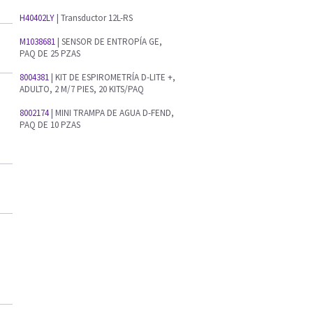
H40402LY
| Transductor 12L-RS
M1038681
| SENSOR DE ENTROPÍA GE,
PAQ DE 25 PZAS
8004381
| KIT DE ESPIROMETRÍA D-LITE +,
ADULTO, 2 M/7 PIES, 20 KITS/PAQ
8002174
| MINI TRAMPA DE AGUA D-FEND,
PAQ DE 10 PZAS