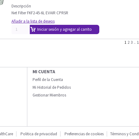
Descripción
Net Filter FKF2-45-6L EVAIR CPRSR
Añadir a la lista de deseos
Iniciar sesión y agregar al carrito
1
2
3
..
1
MI CUENTA
Perfil de la Cuenta
Mi Historial de Pedidos
Gestionar Miembros
lthCare
Politica de privacidad
Preferencias de cookies
Términos y Cond