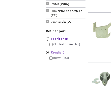
Partes (49107)
Suministro de anestesia
(129)
Ventilación (75)
Refinar por:
Fabricante
GE HealthCare
(145)
Condición
nueva
(145)