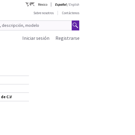
Mexico
Español
/
English
Sobre nosotros
Contáctenos
Iniciar sesión
Registrarse
 de C.V