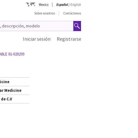
Mexico
Español
/
English
Sobre nosotros
Contáctenos
Iniciar sesión
Registrarse
ABLE 01-020299
icine
ar Medicine
 de C.V