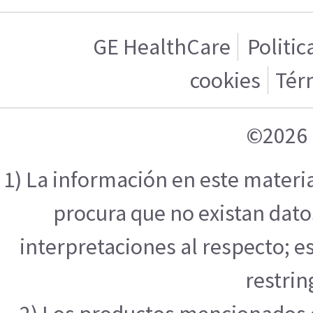
GE HealthCare
Politic
cookies
Tér
©2026 
1) La información en este materi
procura que no existan datos
interpretaciones al respecto; e
restrin