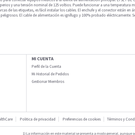
erios y una tensión nominal de 125 voltios. Puede funcionar a una temperatura máx
 de las etiquetas, es fácil instalar los cables. El enchufe y el conector están en á
ligrosos. El cable de alimentación es ignífugo y 100% probado eléctricamente. Se pu
MI CUENTA
Perfil de la Cuenta
Mi Historial de Pedidos
Gestionar Miembros
lthCare
Politica de privacidad
Preferencias de cookies
Términos y Cond
1) La información en este material se presenta a modo general, aunque s