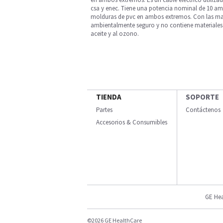
csa y enec. Tiene una potencia nominal de 10 amp
molduras de pvc en ambos extremos. Con las marcas
ambientalmente seguro y no contiene materiales pe
aceite y al ozono.
TIENDA
SOPORTE
Partes
Contáctenos
Accesorios & Consumibles
GE Hea
©2026 GE HealthCare