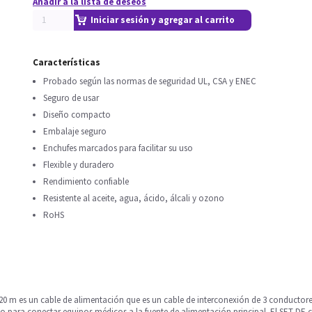
Añadir a la lista de deseos
Iniciar sesión y agregar al carrito
Características
Probado según las normas de seguridad UL, CSA y ENEC
Seguro de usar
Diseño compacto
Embalaje seguro
Enchufes marcados para facilitar su uso
Flexible y duradero
Rendimiento confiable
Resistente al aceite, agua, ácido, álcali y ozono
RoHS
c 320 m es un cable de alimentación que es un cable de interconexión de 3 conduct
do para conectar equipos médicos a la fuente de alimentación principal. El SET DE 