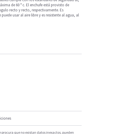
ima de 60 ° c. El enchufe está provisto de
ngulo recto y recto, respectivamente. Es
ede usar al aire libre y es resistente al agua, al
iciones
e procura que no existan datos inexactos, pueden