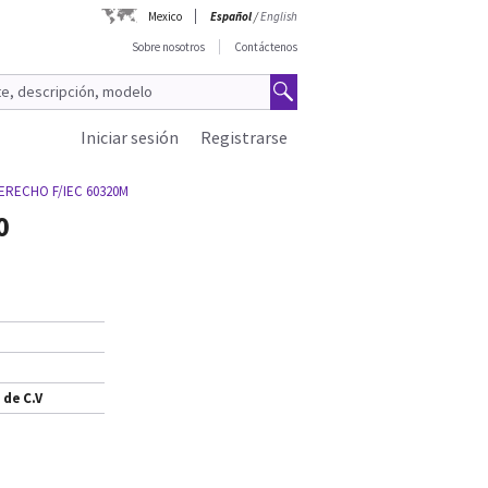
Mexico
Español
/
English
Sobre nosotros
Contáctenos
Iniciar sesión
Registrarse
ERECHO F/IEC 60320M
0
 de C.V