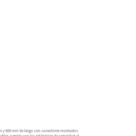
ores y 660 mm de largo con conectores montados
cables cumple con los estándares de seguridad ul,