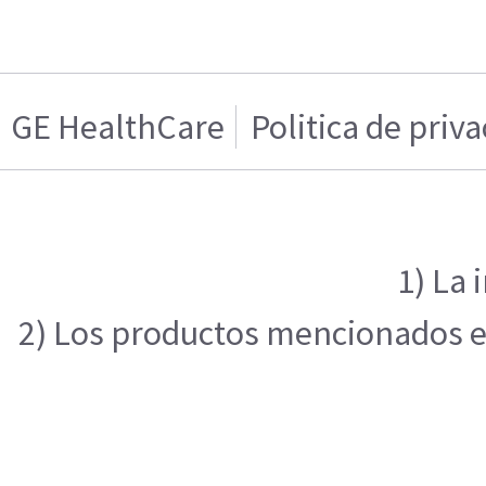
GE HealthCare
Politica de priv
1) La 
2) Los productos mencionados en 