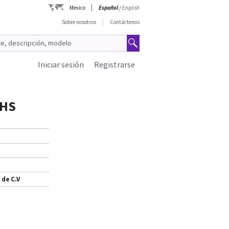
Mexico
Español
/
English
Sobre nosotros
Contáctenos
Iniciar sesión
Registrarse
oHS
 de C.V