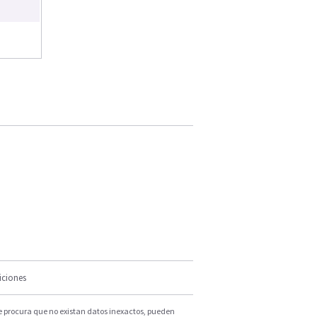
iciones
e procura que no existan datos inexactos, pueden