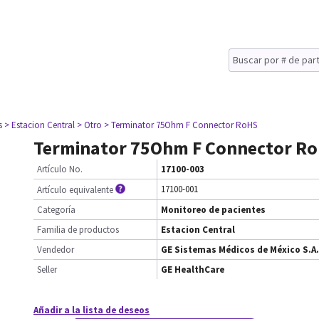
s
> Estacion Central
> Otro
> Terminator 75Ohm F Connector RoHS
Terminator 75Ohm F Connector R
Artículo No.
17100-003
17100-001
Artículo equivalente
Categoría
Monitoreo de pacientes
Familia de productos
Estacion Central
Vendedor
GE Sistemas Médicos de México S.A.
Seller
GE HealthCare
Añadir a la lista de deseos