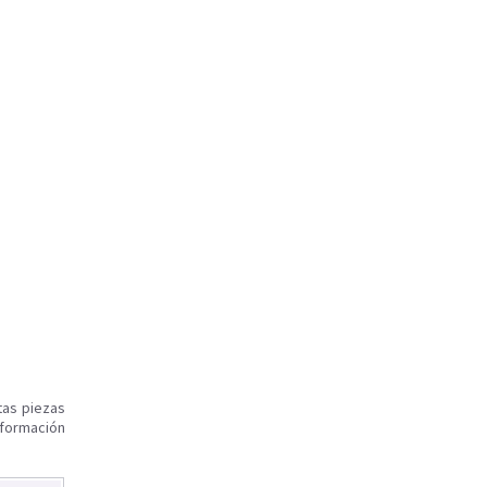
tas piezas
nformación