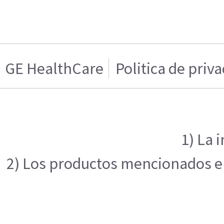
GE HealthCare
Politica de priv
1) La 
2) Los productos mencionados en 