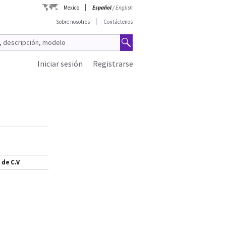
Mexico
Español
/
English
Sobre nosotros
Contáctenos
Iniciar sesión
Registrarse
 de C.V