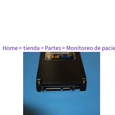
Home
> tienda
> Partes
> Monitoreo de paci