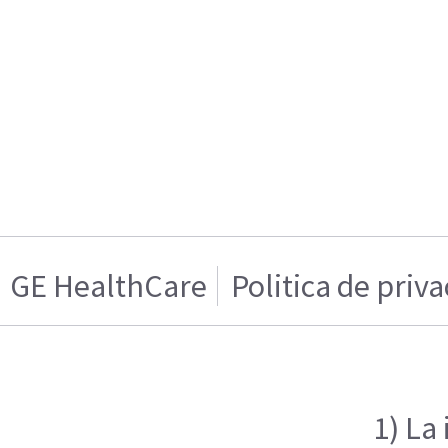
GE HealthCare
Politica de priv
1) La