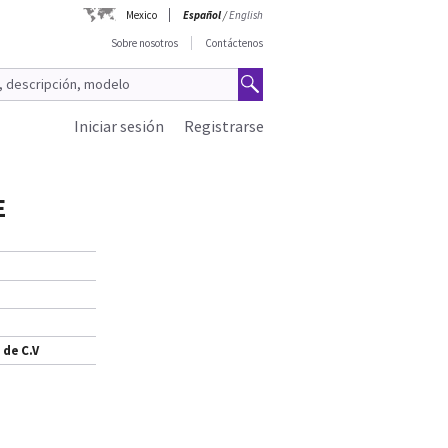
Mexico
Español
/
English
Sobre nosotros
Contáctenos
Iniciar sesión
Registrarse
E
 de C.V