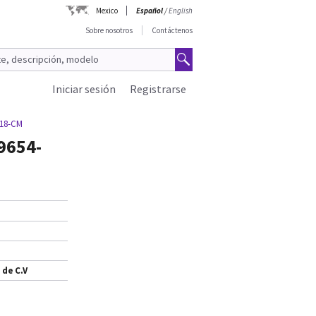
Mexico
Español
/
English
Sobre nosotros
Contáctenos
Iniciar sesión
Registrarse
018-CM
9654-
 de C.V