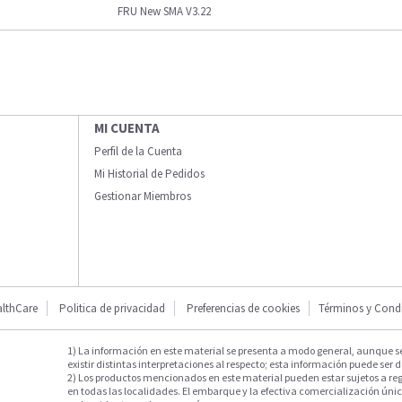
FRU New SMA V3.22
MI CUENTA
Perfil de la Cuenta
Mi Historial de Pedidos
Gestionar Miembros
lthCare
Politica de privacidad
Preferencias de cookies
Términos y Cond
1) La información en este material se presenta a modo general, aunque s
existir distintas interpretaciones al respecto; esta información puede ser d
2) Los productos mencionados en este material pueden estar sujetos a reg
en todas las localidades. El embarque y la efectiva comercialización única