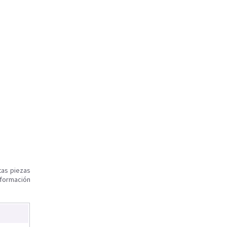
tas piezas
nformación