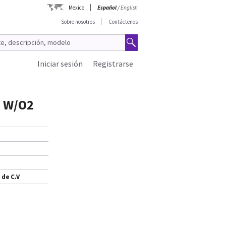
Mexico
Español
/
English
Sobre nosotros
Contáctenos
Iniciar sesión
Registrarse
 W/O2
 de C.V