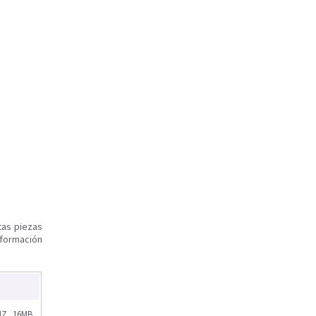
tas piezas
nformación
Z, 16MB