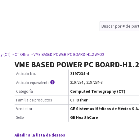
y (CT)
> CT Other
> VME BASED POWER PC BOARD-H1.2 W/O2
VME BASED POWER PC BOARD-H1.2
Artículo No.
2197234-4
2197234
,
2197234-3
Artículo equivalente
Categoría
Computed Tomography (CT)
Familia de productos
CT Other
Vendedor
GE Sistemas Médicos de México S.A.
Seller
GE HealthCare
Añadir a la lista de deseos