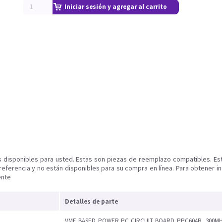
Iniciar sesión y agregar al carrito
s disponibles para usted. Estas son piezas de reemplazo compatibles. Es
referencia y no están disponibles para su compra en línea. Para obtener i
ente
Detalles de parte
VME BASED POWER PC CIRCUIT BOARD PPC604R, 300MH