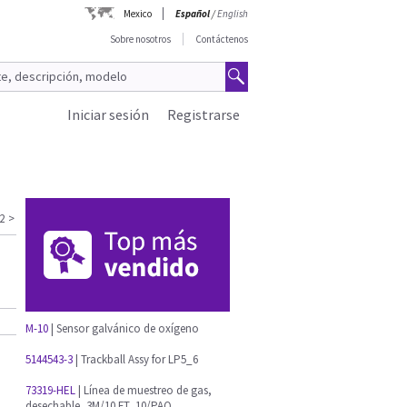
Mexico
Español
/
English
Sobre nosotros
Contáctenos
Iniciar sesión
Registrarse
2
>
M-10
| Sensor galvánico de oxígeno
5144543-3
| Trackball Assy for LP5_6
73319-HEL
| Línea de muestreo de gas,
desechable, 3M/10 FT, 10/PAQ