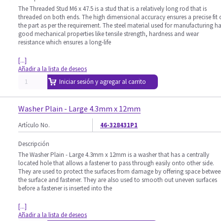
The Threaded Stud M6 x 47.5 is a stud that is a relatively long rod that is
threaded on both ends. The high dimensional accuracy ensures a precise fit 
the part as per the requirement. The steel material used for manufacturing h
good mechanical properties like tensile strength, hardness and wear
resistance which ensures a long-life
[...]
Añadir a la lista de deseos
Iniciar sesión y agregar al carrito
Washer Plain - Large 4.3mm x 12mm
Artículo No.
46-328431P1
Descripción
The Washer Plain - Large 4.3mm x 12mm is a washer that has a centrally
located hole that allows a fastener to pass through easily onto other side.
They are used to protect the surfaces from damage by offering space betwe
the surface and fastener. They are also used to smooth out uneven surfaces
before a fastener is inserted into the
[...]
Añadir a la lista de deseos