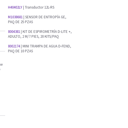
H40402LY
| Transductor 12L-RS
M1038681
| SENSOR DE ENTROPÍA GE,
PAQ DE 25 PZAS
8004381
| KIT DE ESPIROMETRÍA D-LITE +,
ADULTO, 2 M/7 PIES, 20 KITS/PAQ
8002174
| MINI TRAMPA DE AGUA D-FEND,
PAQ DE 10 PZAS
he
e