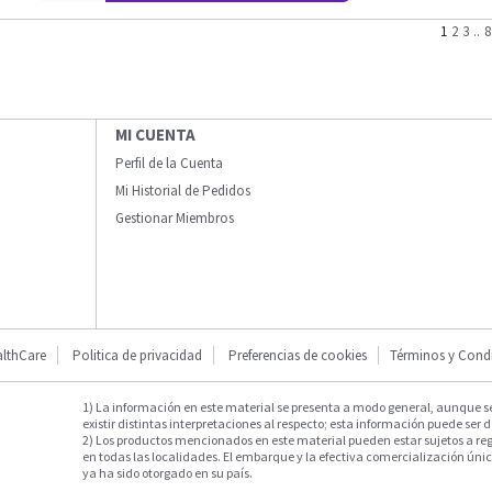
1
2
3
..
8
MI CUENTA
Perfil de la Cuenta
Mi Historial de Pedidos
Gestionar Miembros
lthCare
Politica de privacidad
Preferencias de cookies
Términos y Cond
1) La información en este material se presenta a modo general, aunque s
existir distintas interpretaciones al respecto; esta información puede ser d
2) Los productos mencionados en este material pueden estar sujetos a reg
en todas las localidades. El embarque y la efectiva comercialización única
ya ha sido otorgado en su país.