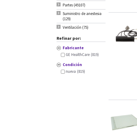
Partes (49107)
Suministro de anestesia
(129)
Ventilación (75)
Refinar por:
Fabricante
GE HealthCare
(819)
Condición
nueva
(819)