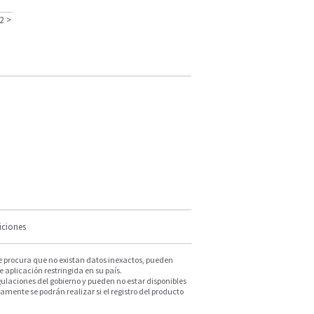
2
>
iciones
e procura que no existan datos inexactos, pueden
e aplicación restringida en su país.
ulaciones del gobierno y pueden no estar disponibles
mente se podrán realizar si el registro del producto