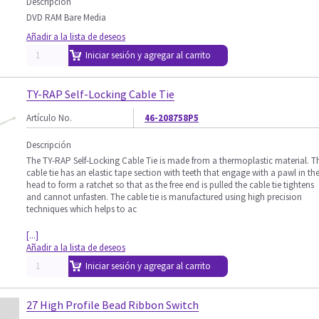
Descripción
DVD RAM Bare Media
Añadir a la lista de deseos
Iniciar sesión y agregar al carrito
TY-RAP Self-Locking Cable Tie
Artículo No.
46-208758P5
Descripción
The TY-RAP Self-Locking Cable Tie is made from a thermoplastic material. T
cable tie has an elastic tape section with teeth that engage with a pawl in th
head to form a ratchet so that as the free end is pulled the cable tie tightens
and cannot unfasten. The cable tie is manufactured using high precision
techniques which helps to ac
[...]
Añadir a la lista de deseos
Iniciar sesión y agregar al carrito
27 High Profile Bead Ribbon Switch