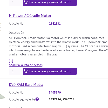
Iniciar sesión y agregar al carrito
H-Power AC Cradle Motor
Artículo No.
2342731
Descripción
A H-Power AC Cradle Motor is a motor which is a device which consumes
electrical energy and transforms into the relative work. The H-power AC crad
motor is used in computer tomography (CT) systems. The CT scan is a syst
which uses x-rays to see the detailed view of bones, tissues & organs. The AC
cradle motor is assembled in the cradl
[...]
Añadir a la lista de deseos
Iniciar sesión y agregar al carrito
DVD RAM Bare Media
Artículo No.
5405579
2337414, 5340715
Artículo equivalente