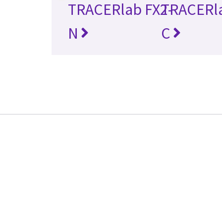
TRACERlab FX2-
TRACERla
N
C