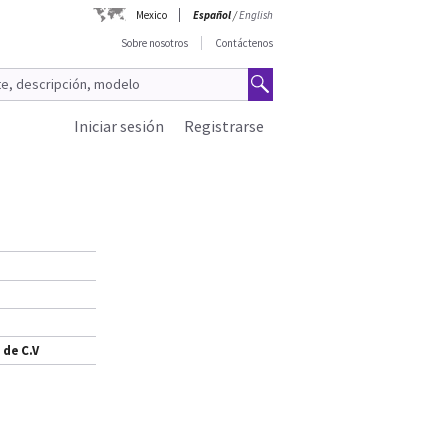
Mexico
Español
/
English
Sobre nosotros
Contáctenos
Iniciar sesión
Registrarse
 de C.V