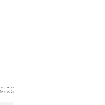
tas piezas
nformación