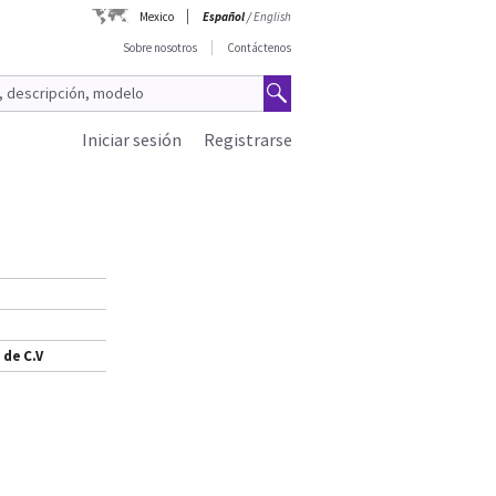
Mexico
Español
/
English
Sobre nosotros
Contáctenos
Iniciar sesión
Registrarse
 de C.V