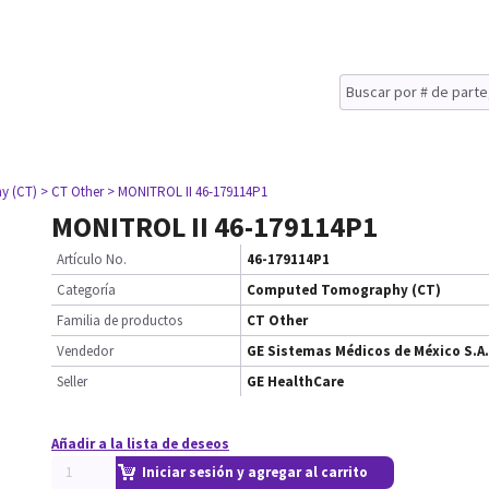
y (CT)
> CT Other
> MONITROL II 46-179114P1
MONITROL II 46-179114P1
Artículo No.
46-179114P1
Categoría
Computed Tomography (CT)
Familia de productos
CT Other
Vendedor
GE Sistemas Médicos de México S.A.
Seller
GE HealthCare
Añadir a la lista de deseos
Iniciar sesión y agregar al carrito