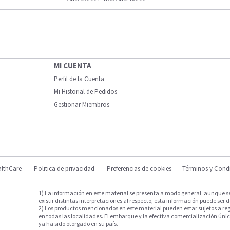
MI CUENTA
Perfil de la Cuenta
Mi Historial de Pedidos
Gestionar Miembros
lthCare
Politica de privacidad
Preferencias de cookies
Términos y Cond
1) La información en este material se presenta a modo general, aunque s
existir distintas interpretaciones al respecto; esta información puede ser d
2) Los productos mencionados en este material pueden estar sujetos a reg
en todas las localidades. El embarque y la efectiva comercialización única
ya ha sido otorgado en su país.