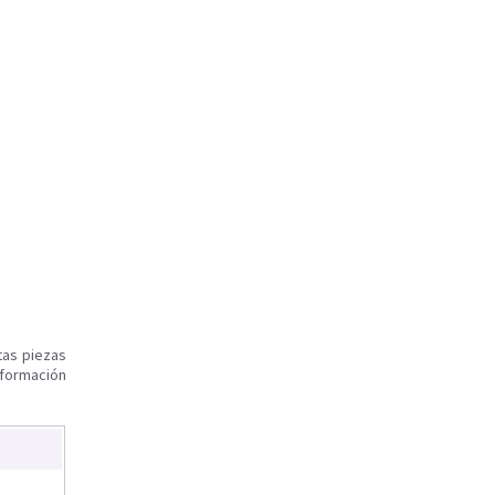
tas piezas
nformación