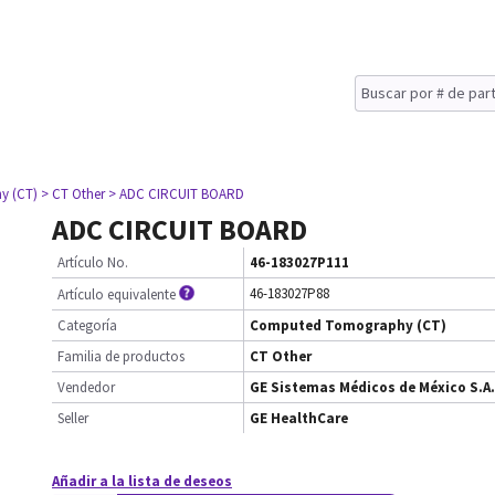
y (CT)
> CT Other
> ADC CIRCUIT BOARD
ADC CIRCUIT BOARD
Artículo No.
46-183027P111
46-183027P88
Artículo equivalente
Categoría
Computed Tomography (CT)
Familia de productos
CT Other
Vendedor
GE Sistemas Médicos de México S.A.
Seller
GE HealthCare
Añadir a la lista de deseos