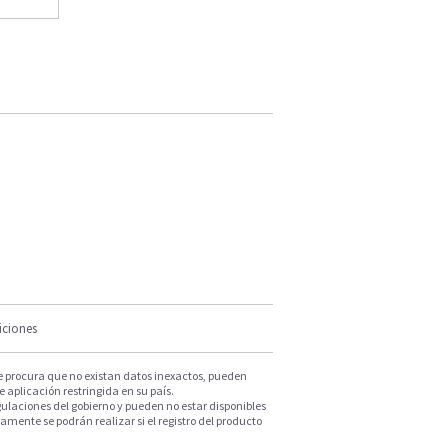
iciones
e procura que no existan datos inexactos, pueden
e aplicación restringida en su país.
ulaciones del gobierno y pueden no estar disponibles
mente se podrán realizar si el registro del producto