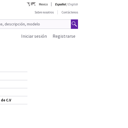
Mexico
Español
/
English
Sobre nosotros
Contáctenos
Iniciar sesión
Registrarse
 de C.V